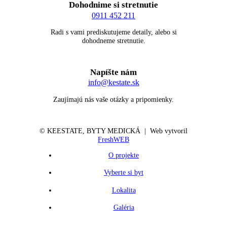
Dohodnime si stretnutie
0911 452 211
Radi s vami prediskutujeme detaily, alebo si
dohodneme stretnutie.
Napíšte nám
info@kestate.sk
Zaujímajú nás vaše otázky a pripomienky.
© KE
ESTATE
, BYTY MEDICKÁ | Web vytvoril
FreshWEB
O projekte
Vyberte si byt
Lokalita
Galéria