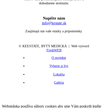
dohodneme stretnutie.
Napíšte nám
info@kestate.sk
Zaujímajú nás vaše otázky a pripomienky.
© KE
ESTATE
, BYTY MEDICKÁ | Web vytvoril
FreshWEB
O projekte
Vyberte si byt
Lokalita
Galéria
Webstránka používa súbory cookies aby sme Vám poskytli lepšie