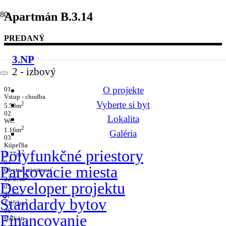
Apartmán B.3.14
PREDANÝ
3.NP
2
- izbový
O projekte
01
Vstup - chodba
Vyberte si byt
2
5.58m
02
Lokalita
WC
2
1.16m
Galéria
03
Kúpeľňa
Polyfunkčné priestory
2
3.77m
04
Parkovacie miesta
Obytná miestnosť
2
22.07m
Developer projektu
05
Spálňa
Štandardy bytov
2
11.52m
06
Financovanie
Balkón
2