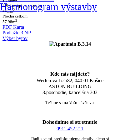
13.88m
Harmonogram výstavby
Úžitková plocha spolu
2
44.1m
Plocha celkom
2
57.98m
PDF Karta
Podlažie 3.NP
Výber bytov
Kde nás nájdete?
Werferova 1/2582, 040 01 Košice
ASTON BUILDING
3.poschodie, kancelária 303
Tešíme sa na Vašu návštevu.
Dohodnime si stretnutie
0911 452 211
Radi s vami prediskutujeme detaily, alebo si