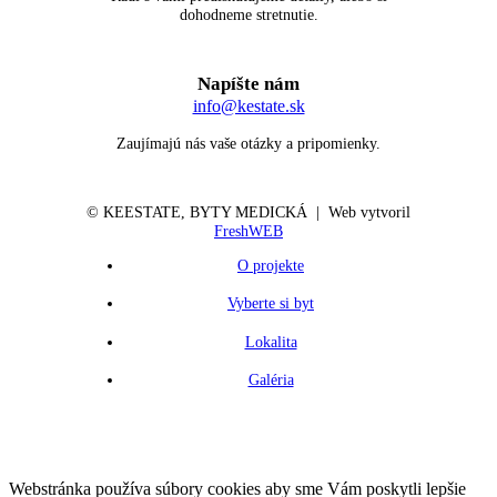
dohodneme stretnutie.
Napíšte nám
info@kestate.sk
Zaujímajú nás vaše otázky a pripomienky.
© KE
ESTATE
, BYTY MEDICKÁ | Web vytvoril
FreshWEB
O projekte
Vyberte si byt
Lokalita
Galéria
Webstránka používa súbory cookies aby sme Vám poskytli lepšie