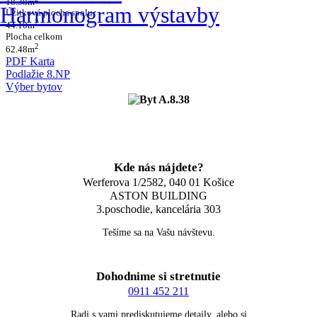
18.38m
Harmonogram výstavby
Úžitková plocha spolu
2
44.10m
Plocha celkom
2
62.48m
PDF Karta
Podlažie 8.NP
Výber bytov
Kde nás nájdete?
Werferova 1/2582, 040 01 Košice
ASTON BUILDING
3.poschodie, kancelária 303
Tešíme sa na Vašu návštevu.
Dohodnime si stretnutie
0911 452 211
Radi s vami prediskutujeme detaily, alebo si