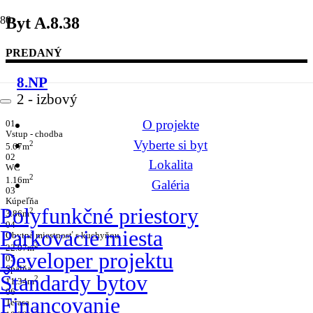
Byt A.8.38
PREDANÝ
8.NP
2
- izbový
O projekte
01
Vstup - chodba
Vyberte si byt
2
5.67m
02
Lokalita
WC
2
1.16m
Galéria
03
Kúpeľňa
Polyfunkčné priestory
2
3.86m
04
Parkovacie miesta
Obytná miestnosť s kuchyňou
2
22.07m
Developer projektu
05
Spálňa
Štandardy bytov
2
11.34m
06
Financovanie
Terasa
2