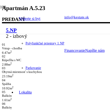
Apartmán A.5.23
info@kestate.sk
PREDANÝ
Vyberte si byt
5.NP
2
- izbový
Polyfunkčné priestory 1.NP
01
Vstup - chodba
Financovanie
Napíšte nám
2
6.47m
02
Kúpeľňa s WC
2
2.88m
Parkovanie
03
Obytná miestnosť s kuchyňou
2
23.19m
04
Spálňa
2
10.92m
Lokalita
05
Balkón
2
1.61m
06
Balkón