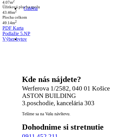
2
4.07m
Úžitková plocha spolu
Galéria
2
43.46m
Plocha celkom
2
49.14m
PDF Karta
Podlažie 5.NP
Výber bytov
Kde nás nájdete?
Werferova 1/2582, 040 01 Košice
ASTON BUILDING
3.poschodie, kancelária 303
Tešíme sa na Vašu návštevu.
Dohodnime si stretnutie
0911 452 211